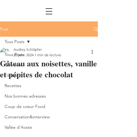
Post
Tous Posts
Audrey Schläpfer
Tous Posts
20 janv. 2024
1 min de lecture
Gâteau aux noisettes, vanille
Bien être
et pépites de chocolat
Fitness
Recettes
Nos bonnes adresses
Coup de coeur Food
Conversation&interview
Vallée d'Aoste