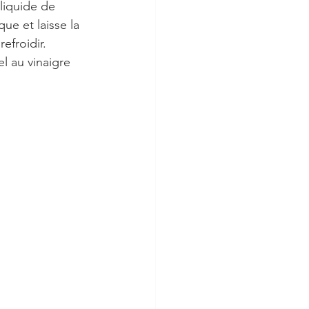
 liquide de 
ue et laisse la 
efroidir.
l au vinaigre 