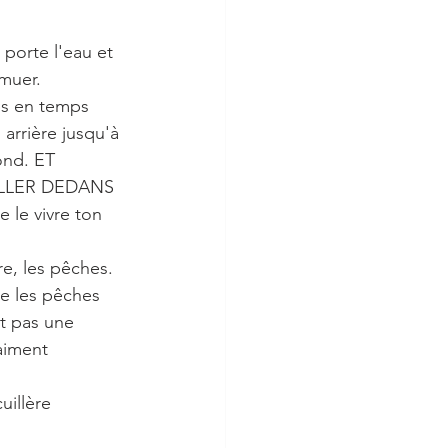
porte l'eau et 
emuer.
ps en temps 
arrière jusqu'à 
ond. ET 
LLER DEDANS 
le vivre ton 
re, les pêches.
re les pêches 
t pas une 
aiment 
uillère 