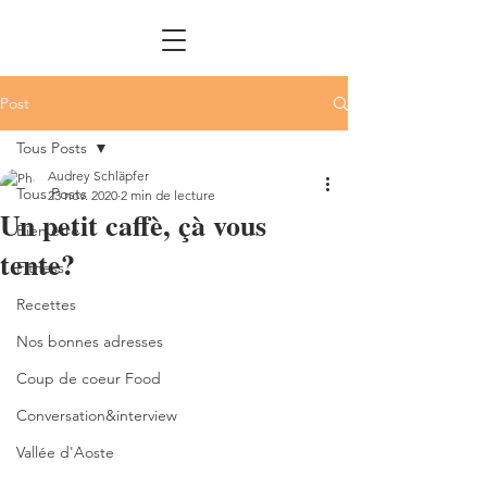
Post
Tous Posts
Audrey Schläpfer
Tous Posts
23 nov. 2020
2 min de lecture
Un petit caffè, çà vous
Bien être
tente?
Fitness
Recettes
Nos bonnes adresses
Coup de coeur Food
Conversation&interview
Vallée d'Aoste