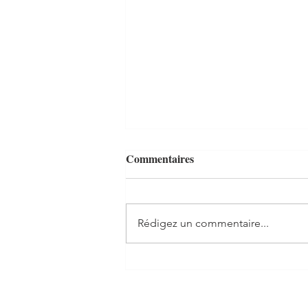
Commentaires
Rédigez un commentaire...
Biscuits à la confiture qui
rendent heureux