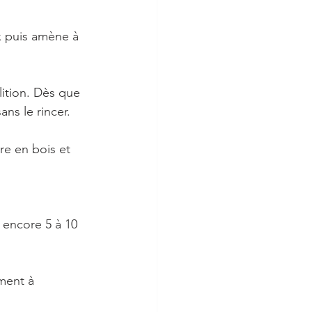
x puis amène à 
lition. Dès que 
ans le rincer.
re en bois et 
 encore 5 à 10 
ement à 