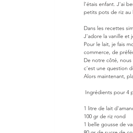
l'étais enfant. J'ai
petits pots de riz au l
Dans les recettes sim
J'adore la vanille e
Pour le lait, je fais
commerce, de préfér
De notre côté, nous é
c'est une question d
Alors maintenant, pla
 Ingrédients pour 4 p
1 litre de lait d'ama
100 gr de riz rond
1 belle gousse de van
80 gr de sucre de c