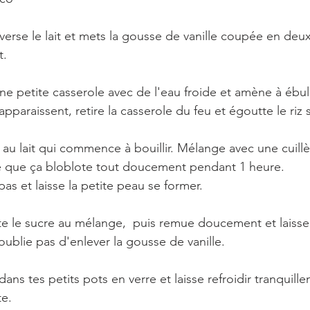
verse le lait et mets la gousse de vanille coupée en deu
t.
ne petite casserole avec de l'eau froide et amène à ébul
pparaissent, retire la casserole du feu et égoutte le riz s
i au lait qui commence à bouillir. Mélange avec une cuillè
ire que ça bloblote tout doucement pendant 1 heure.
as et laisse la petite peau se former.
te le sucre au mélange,  puis remue doucement et laisse
oublie pas d'enlever la gousse de vanille.
 dans tes petits pots en verre et laisse refroidir tranquill
e. 