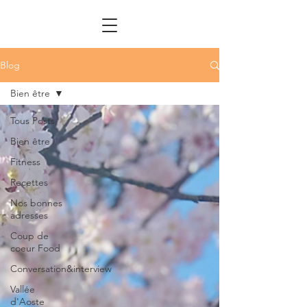
Blog
Bien être
Tous Posts
Bien être
Fitness
Recettes
Nos bonnes
adresses
Coup de
coeur Food
Conversation&interview
Vallée
d'Aoste