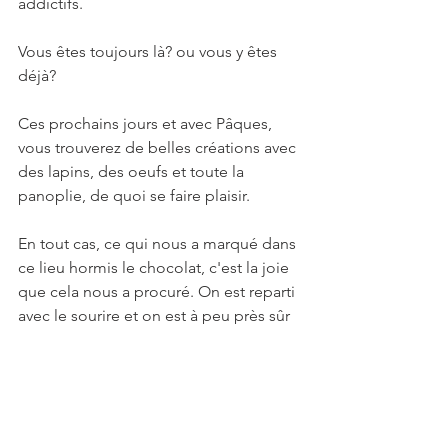
addictifs.
Vous êtes toujours là? ou vous y êtes 
déjà?
Ces prochains jours et avec Pâques, 
vous trouverez de belles créations avec 
des lapins, des oeufs et toute la 
panoplie, de quoi se faire plaisir.
En tout cas, ce qui nous a marqué dans 
ce lieu hormis le chocolat, c'est la joie 
que cela nous a procuré. On est reparti 
avec le sourire et on est à peu près sûr 
d'avoir vu Willy Wonka et ses lutins en 
train d'espionner la fabrication des 
Rêves de noisettes! Enjoy!
https://www.chocolatier-tristan.ch