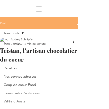
Post
Tous Posts
Audrey Schläpfer
Tous Posts
2 avr. 2021
2 min de lecture
Tristan, l'artisan chocolatier
Bien être
du coeur
Fitness
Recettes
Nos bonnes adresses
Coup de coeur Food
Conversation&interview
Vallée d'Aoste